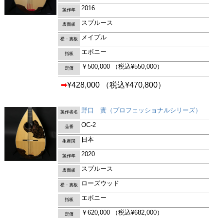
2016
製作年
スプルース
表面板
メイプル
横・裏板
エボニー
指板
￥500,000
（税込¥550,000）
定価
➡
¥428,000
（税込¥470,800）
野口 實（プロフェッショナルシリーズ）
製作者名
OC-2
品番
日本
生産国
2020
製作年
スプルース
表面板
ローズウッド
横・裏板
エボニー
指板
￥620,000
（税込¥682,000）
定価