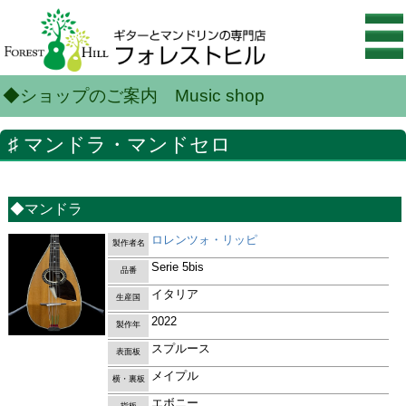
◆ショップのご案内 Music shop
♯ マンドラ・マンドセロ
◆マンドラ
ロレンツォ・リッピ
製作者名
Serie 5bis
品番
イタリア
生産国
2022
製作年
スプルース
表面板
メイプル
横・裏板
エボニー