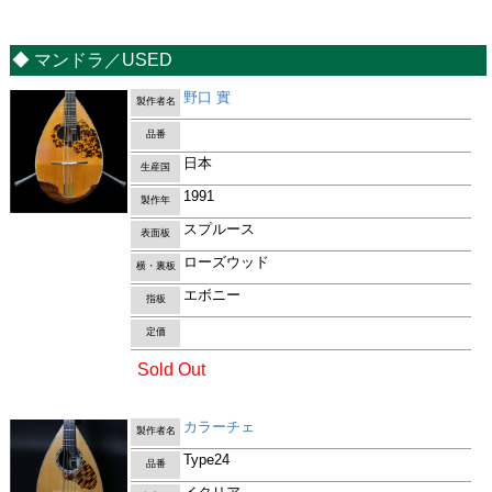
◆ マンドラ／USED
野口 實
製作者名
品番
日本
生産国
1991
製作年
スプルース
表面板
ローズウッド
横・裏板
エボニー
指板
定価
Sold Out
カラーチェ
製作者名
Type24
品番