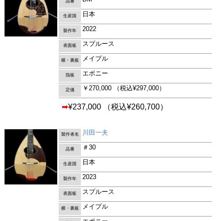
品番
日本
生産国
2022
製作年
スプルース
表面板
メイプル
横・裏板
エボニー
指板
￥270,000
（税込¥297,000）
定価
➡
¥237,000
（税込¥260,700）
川田一夫
製作者名
＃30
品番
日本
生産国
2023
製作年
スプルース
表面板
メイプル
横・裏板