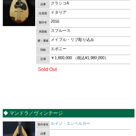
クラシコA
品番
イタリア
生産国
2016
製作年
スプルース
表面板
メイプル・リブ彫り込み
横・裏板
エボニー
指板
￥1,800,000
（税込¥1,980,000）
定価
Sold Out
◆ マンドラ／ヴィンテージ
ルイジ・エンベルガー
製作者名
品番