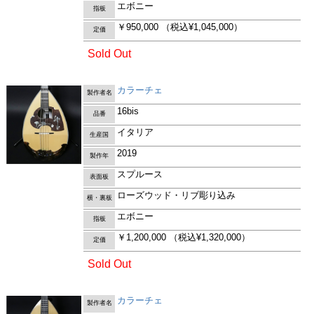
エボニー
指板
￥950,000
（税込¥1,045,000）
定価
Sold Out
カラーチェ
製作者名
16bis
品番
イタリア
生産国
2019
製作年
スプルース
表面板
ローズウッド・リブ彫り込み
横・裏板
エボニー
指板
￥1,200,000
（税込¥1,320,000）
定価
Sold Out
カラーチェ
製作者名