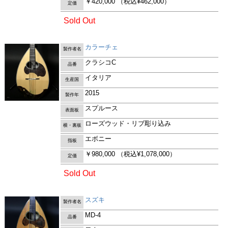
￥420,000
（税込¥462,000）
定価
Sold Out
カラーチェ
製作者名
クラシコC
品番
イタリア
生産国
2015
製作年
スプルース
表面板
ローズウッド・リブ彫り込み
横・裏板
エボニー
指板
￥980,000
（税込¥1,078,000）
定価
Sold Out
スズキ
製作者名
MD-4
品番