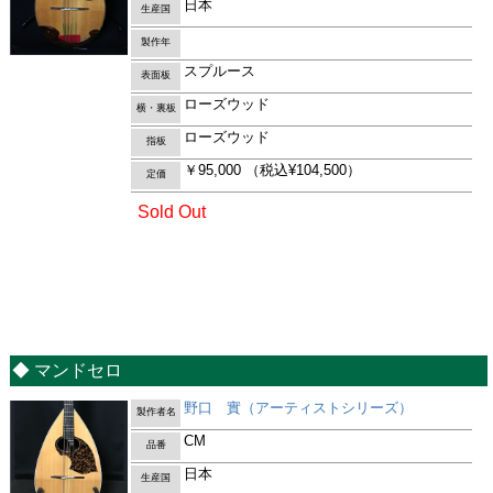
日本
生産国
製作年
スプルース
表面板
ローズウッド
横・裏板
ローズウッド
指板
￥95,000
（税込¥104,500）
定価
Sold Out
◆ マンドセロ
野口 實（アーティストシリーズ）
製作者名
CM
品番
日本
生産国