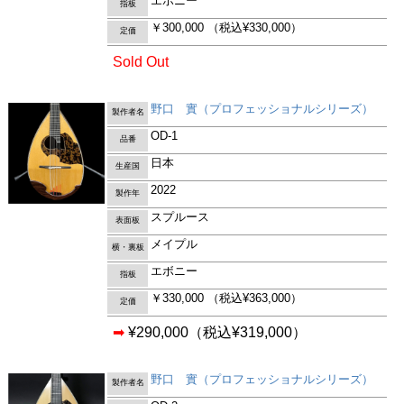
エボニー
指板
￥300,000
（税込¥330,000）
定価
Sold Out
野口 實（プロフェッショナルシリーズ）
製作者名
OD-1
品番
日本
生産国
2022
製作年
スプルース
表面板
メイプル
横・裏板
エボニー
指板
￥330,000
（税込¥363,000）
定価
➡
¥290,000
（税込¥319,000）
野口 實（プロフェッショナルシリーズ）
製作者名