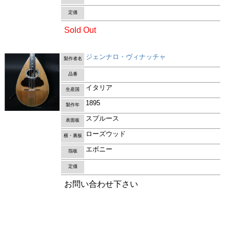
定価
Sold Out
ジェンナロ・ヴィナッチャ
製作者名
品番
イタリア
生産国
1895
製作年
スプルース
表面板
ローズウッド
横・裏板
エボニー
指板
定価
お問い合わせ下さい