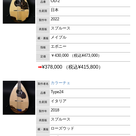
OD-2
品番
日本
生産国
2022
製作年
スプルース
表面板
メイプル
横・裏板
エボニー
指板
￥430,000
（税込¥473,000）
定価
➡
¥378,000
（税込¥415,800）
カラーチェ
製作者名
Type24
品番
イタリア
生産国
2018
製作年
スプルース
表面板
ローズウッド
横・裏板