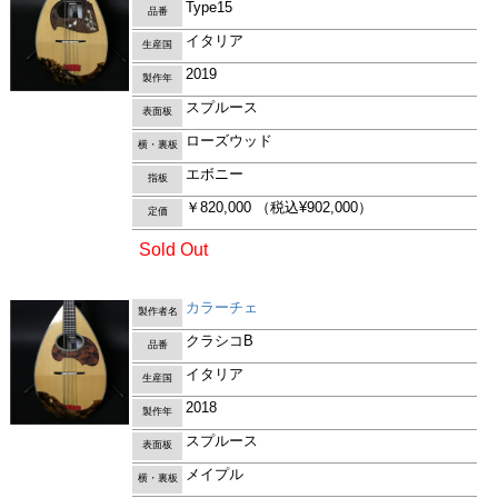
Type15
品番
イタリア
生産国
2019
製作年
スプルース
表面板
ローズウッド
横・裏板
エボニー
指板
￥820,000
（税込¥902,000）
定価
Sold Out
カラーチェ
製作者名
クラシコB
品番
イタリア
生産国
2018
製作年
スプルース
表面板
メイプル
横・裏板