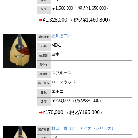
指板
￥1,500,000
（税込¥1,650,000）
定価
➡
¥1,328,000
（税込¥1,460,800）
石川捷二郎
製作者名
MD-1
品番
日本
生産国
製作年
スプルース
表面板
ローズウッド
横・裏板
エボニー
指板
￥200,000
（税込¥220,000）
定価
➡
¥178,000
（税込¥195,800）
野口 實（アーティストシリーズ）
製作者名
DM