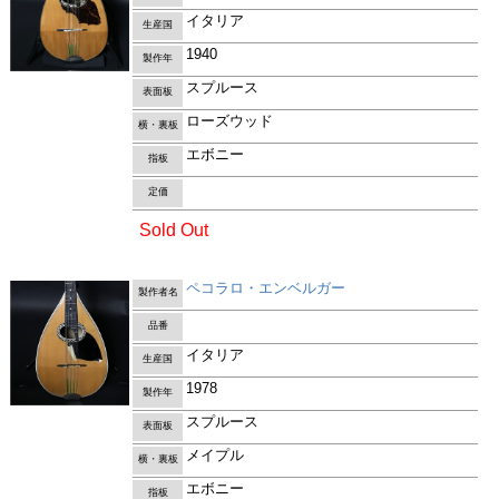
イタリア
生産国
1940
製作年
スプルース
表面板
ローズウッド
横・裏板
エボニー
指板
定価
Sold Out
ペコラロ・エンベルガー
製作者名
品番
イタリア
生産国
1978
製作年
スプルース
表面板
メイプル
横・裏板
エボニー
指板