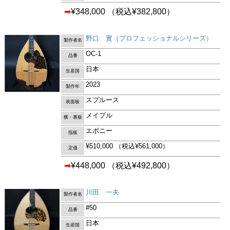
➡
¥348,000
（税込¥382,800）
野口 實（プロフェッショナルシリーズ）
製作者名
OC-1
品番
日本
生産国
2023
製作年
スプルース
表面板
メイプル
横・裏板
エボニー
指板
¥510,000
（税込¥561,000）
定価
➡
¥448,000
（税込¥492,800）
川田 一夫
製作者名
#50
品番
日本
生産国